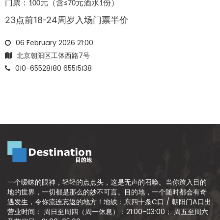
门票：
100元（含≤70元酒水1份）
23点前18-24周岁入场门票半价
06 February 2026 21:00
北京朝阳区工体西路7号
010-65528180 65515138
一个暧昧的眼神，轻轻的点点头，这是无声的召唤。当你跨入目的
地的世界，一切都是那么的妙不可言。目的地，一个随时都会有奇
遇发生，令你流连忘返的地方！地铁：东四十条C口 / 朝阳门A口出
营业时间： 周日至周四（周一休息）：21:00-03:00； 周五至周六